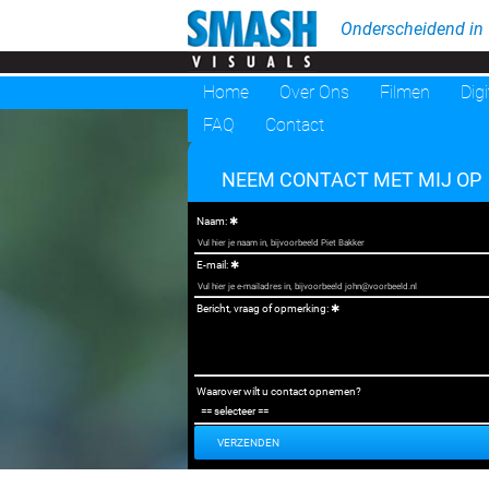
Onderscheidend in v
Home
Over Ons
Filmen
Digi
FAQ
Contact
NEEM CONTACT MET MIJ OP
Naam:
E-mail:
Bericht, vraag of opmerking:
Waarover wilt u contact opnemen?