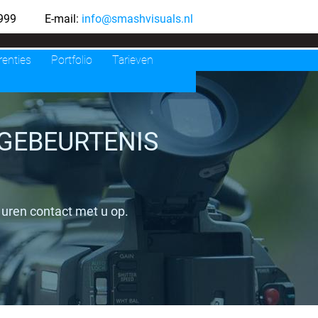
46999 E-mail:
info@smashvisuals.nl
renties
Portfolio
Tarieven
GEBEURTENIS
uren contact met u op.