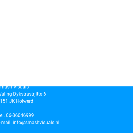
mash Visuals
aling Dykstrastrjitte 6
151 JK Holwerd
el. 06-36046999
-mail:
info@smashvisuals.nl