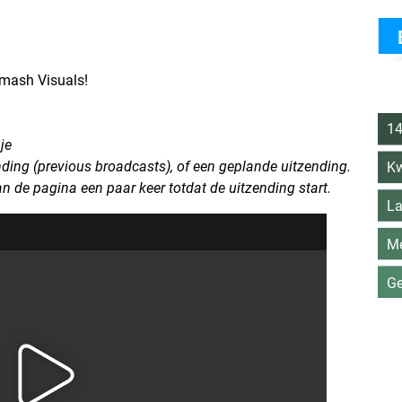
mash Visuals!
14
pje
ending (previous broadcasts), of een geplande uitzending.
Kw
an de pagina een paar keer totdat de uitzending start.
La
Me
Ge