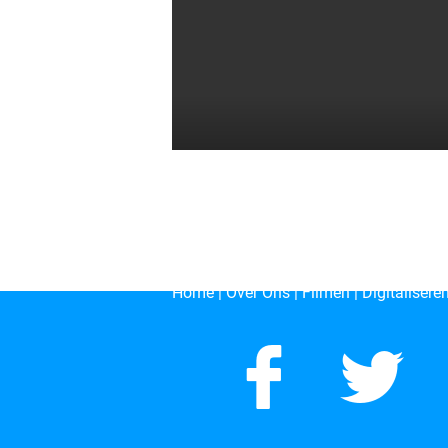
Home
|
Over Ons | Filmen
|
Digitalisere