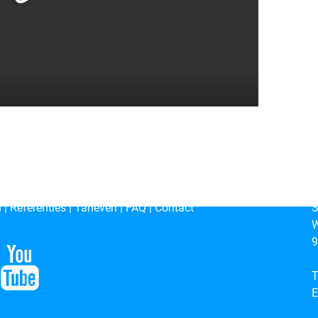
n
|
Referenties
|
Tarieven
|
FAQ
|
Contact
S
W
9
T
E