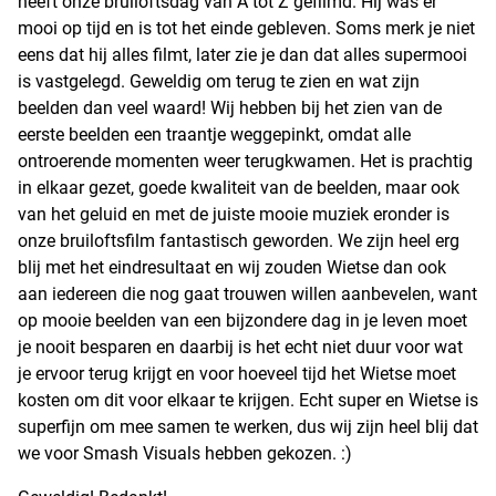
heeft onze bruiloftsdag van A tot Z gefilmd. Hij was er
mooi op tijd en is tot het einde gebleven. Soms merk je niet
eens dat hij alles filmt, later zie je dan dat alles supermooi
is vastgelegd. Geweldig om terug te zien en wat zijn
beelden dan veel waard! Wij hebben bij het zien van de
eerste beelden een traantje weggepinkt, omdat alle
ontroerende momenten weer terugkwamen. Het is prachtig
in elkaar gezet, goede kwaliteit van de beelden, maar ook
van het geluid en met de juiste mooie muziek eronder is
onze bruiloftsfilm fantastisch geworden. We zijn heel erg
blij met het eindresultaat en wij zouden Wietse dan ook
aan iedereen die nog gaat trouwen willen aanbevelen, want
op mooie beelden van een bijzondere dag in je leven moet
je nooit besparen en daarbij is het echt niet duur voor wat
je ervoor terug krijgt en voor hoeveel tijd het Wietse moet
kosten om dit voor elkaar te krijgen. Echt super en Wietse is
superfijn om mee samen te werken, dus wij zijn heel blij dat
we voor Smash Visuals hebben gekozen. :)